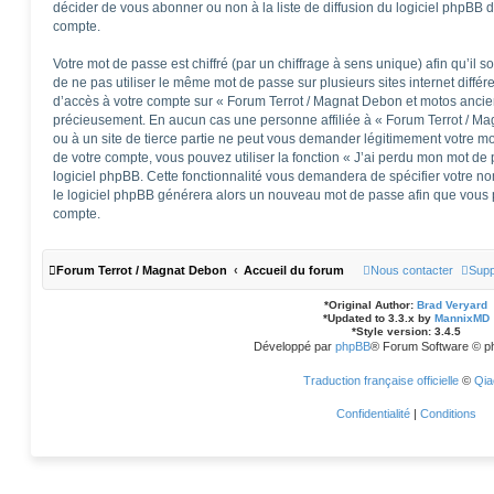
décider de vous abonner ou non à la liste de diffusion du logiciel phpBB 
compte.
Votre mot de passe est chiffré (par un chiffrage à sens unique) afin qu’il 
de ne pas utiliser le même mot de passe sur plusieurs sites internet diffé
d’accès à votre compte sur « Forum Terrot / Magnat Debon et motos ancie
précieusement. En aucun cas une personne affiliée à « Forum Terrot / M
ou à un site de tierce partie ne peut vous demander légitimement votre m
de votre compte, vous pouvez utiliser la fonction « J’ai perdu mon mot de 
logiciel phpBB. Cette fonctionnalité vous demandera de spécifier votre nom 
le logiciel phpBB générera alors un nouveau mot de passe afin que vous p
compte.
Forum Terrot / Magnat Debon
Accueil du forum
Nous contacter
Supp
*
Original Author:
Brad Veryard
*
Updated to 3.3.x by
MannixMD
*
Style version: 3.4.5
Développé par
phpBB
® Forum Software © p
Traduction française officielle
©
Qia
Confidentialité
|
Conditions