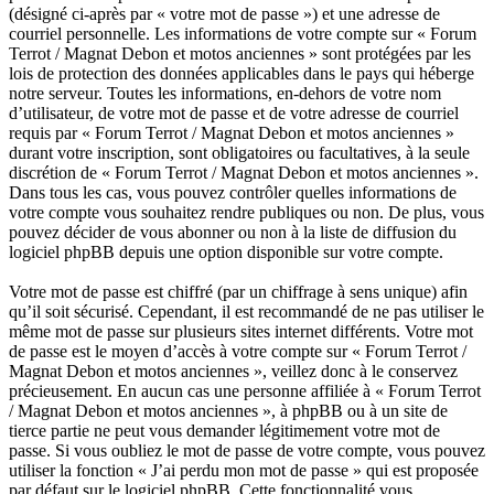
(désigné ci-après par « votre mot de passe ») et une adresse de
courriel personnelle. Les informations de votre compte sur « Forum
Terrot / Magnat Debon et motos anciennes » sont protégées par les
lois de protection des données applicables dans le pays qui héberge
notre serveur. Toutes les informations, en-dehors de votre nom
d’utilisateur, de votre mot de passe et de votre adresse de courriel
requis par « Forum Terrot / Magnat Debon et motos anciennes »
durant votre inscription, sont obligatoires ou facultatives, à la seule
discrétion de « Forum Terrot / Magnat Debon et motos anciennes ».
Dans tous les cas, vous pouvez contrôler quelles informations de
votre compte vous souhaitez rendre publiques ou non. De plus, vous
pouvez décider de vous abonner ou non à la liste de diffusion du
logiciel phpBB depuis une option disponible sur votre compte.
Votre mot de passe est chiffré (par un chiffrage à sens unique) afin
qu’il soit sécurisé. Cependant, il est recommandé de ne pas utiliser le
même mot de passe sur plusieurs sites internet différents. Votre mot
de passe est le moyen d’accès à votre compte sur « Forum Terrot /
Magnat Debon et motos anciennes », veillez donc à le conservez
précieusement. En aucun cas une personne affiliée à « Forum Terrot
/ Magnat Debon et motos anciennes », à phpBB ou à un site de
tierce partie ne peut vous demander légitimement votre mot de
passe. Si vous oubliez le mot de passe de votre compte, vous pouvez
utiliser la fonction « J’ai perdu mon mot de passe » qui est proposée
par défaut sur le logiciel phpBB. Cette fonctionnalité vous