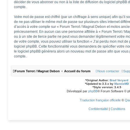
décider de vous abonner ou non à la liste de diffusion du logiciel phpBB 
compte.
Votre mot de passe est chiffré (par un chiffrage à sens unique) afin qu’il 
de ne pas utiliser le même mot de passe sur plusieurs sites internet diffé
d’accès à votre compte sur « Forum Terrot / Magnat Debon et motos ancie
précieusement. En aucun cas une personne affiliée à « Forum Terrot / M
ou à un site de tierce partie ne peut vous demander légitimement votre m
de votre compte, vous pouvez utiliser la fonction « J’ai perdu mon mot de 
logiciel phpBB. Cette fonctionnalité vous demandera de spécifier votre nom 
le logiciel phpBB générera alors un nouveau mot de passe afin que vous p
compte.
Forum Terrot / Magnat Debon
Accueil du forum
Nous contacter
Supp
*
Original Author:
Brad Veryard
*
Updated to 3.3.x by
MannixMD
*
Style version: 3.4.5
Développé par
phpBB
® Forum Software © p
Traduction française officielle
©
Qia
Confidentialité
|
Conditions