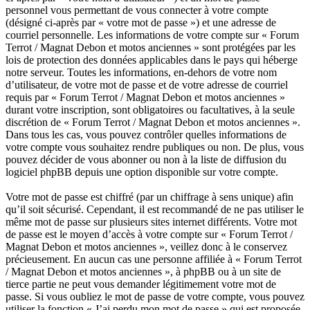
personnel vous permettant de vous connecter à votre compte
(désigné ci-après par « votre mot de passe ») et une adresse de
courriel personnelle. Les informations de votre compte sur « Forum
Terrot / Magnat Debon et motos anciennes » sont protégées par les
lois de protection des données applicables dans le pays qui héberge
notre serveur. Toutes les informations, en-dehors de votre nom
d’utilisateur, de votre mot de passe et de votre adresse de courriel
requis par « Forum Terrot / Magnat Debon et motos anciennes »
durant votre inscription, sont obligatoires ou facultatives, à la seule
discrétion de « Forum Terrot / Magnat Debon et motos anciennes ».
Dans tous les cas, vous pouvez contrôler quelles informations de
votre compte vous souhaitez rendre publiques ou non. De plus, vous
pouvez décider de vous abonner ou non à la liste de diffusion du
logiciel phpBB depuis une option disponible sur votre compte.
Votre mot de passe est chiffré (par un chiffrage à sens unique) afin
qu’il soit sécurisé. Cependant, il est recommandé de ne pas utiliser le
même mot de passe sur plusieurs sites internet différents. Votre mot
de passe est le moyen d’accès à votre compte sur « Forum Terrot /
Magnat Debon et motos anciennes », veillez donc à le conservez
précieusement. En aucun cas une personne affiliée à « Forum Terrot
/ Magnat Debon et motos anciennes », à phpBB ou à un site de
tierce partie ne peut vous demander légitimement votre mot de
passe. Si vous oubliez le mot de passe de votre compte, vous pouvez
utiliser la fonction « J’ai perdu mon mot de passe » qui est proposée