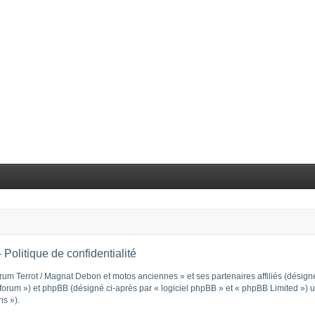
Politique de confidentialité
rum Terrot / Magnat Debon et motos anciennes » et ses partenaires affiliés (désignés
rum ») et phpBB (désigné ci-après par « logiciel phpBB » et « phpBB Limited ») util
ns »).