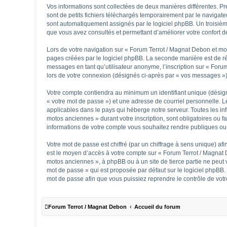
Vos informations sont collectées de deux manières différentes. 
sont de petits fichiers téléchargés temporairement par le navigate
sont automatiquement assignés par le logiciel phpBB. Un troisième
que vous avez consultés et permettant d’améliorer votre confort de 
Lors de votre navigation sur « Forum Terrot / Magnat Debon et m
pages créées par le logiciel phpBB. La seconde manière est de ré
messages en tant qu’utilisateur anonyme, l’inscription sur « Foru
lors de votre connexion (désignés ci-après par « vos messages »)
Votre compte contiendra au minimum un identifiant unique (désign
« votre mot de passe ») et une adresse de courriel personnelle. 
applicables dans le pays qui héberge notre serveur. Toutes les in
motos anciennes » durant votre inscription, sont obligatoires ou 
informations de votre compte vous souhaitez rendre publiques ou 
Votre mot de passe est chiffré (par un chiffrage à sens unique) afi
est le moyen d’accès à votre compte sur « Forum Terrot / Magnat
motos anciennes », à phpBB ou à un site de tierce partie ne peut
mot de passe » qui est proposée par défaut sur le logiciel phpBB.
mot de passe afin que vous puissiez reprendre le contrôle de vot
Forum Terrot / Magnat Debon
Accueil du forum