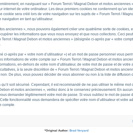
Premièrement, en naviguant sur « Forum Terrot / Magnat Debon et motos anciennes »
ur internet de votre ordinateur. Les deux premiers cookies ne contiennent qu’un iden
 cookie sera créé lors de votre navigation sur les sujets de « Forum Terrot / Magna
navigation en tant qu’utilisateur.
otos anciennes », nous pouvons également créer une quatrième sorte de cookies, e
cupérer les informations que vous nous envoyez et que nous collectons. Ceci peut
m Terrot / Magnat Debon et motos anciennes » (désignée ci-après par « votre compte
.
é ci-après par « votre nom d’utilisateur ») et un mot de passe personnel vous per
Les informations de votre compte sur « Forum Terrot / Magnat Debon et motos ancie
formations, en-dehors de votre nom d’utilisateur, de votre mot de passe et de votre
facultatives, à la seule discrétion de « Forum Terrot / Magnat Debon et motos ancie
non. De plus, vous pouvez décider de vous abonner ou non à la liste de diffusion 
n qu’il soit sécurisé. Cependant, il est recommandé de ne pas utiliser le même mot d
 Debon et motos anciennes », veillez donc à le conservez précieusement. En aucun 
 vous demander légitimement votre mot de passe. Si vous oubliez le mot de passe de
 Cette fonctionnalité vous demandera de spécifier votre nom d’utilisateur et votre 
re compte.
*
Original Author:
Brad Veryard