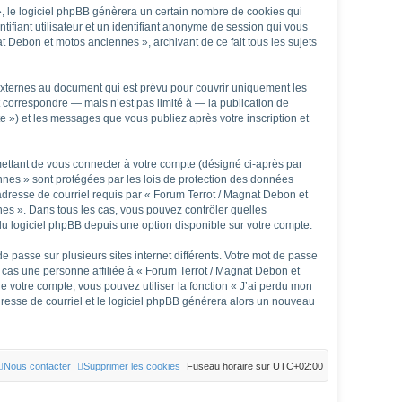
, le logiciel phpBB génèrera un certain nombre de cookies qui
tifiant utilisateur et un identifiant anonyme de session qui vous
t Debon et motos anciennes », archivant de ce fait tous les sujets
xternes au document qui est prévu pour couvrir uniquement les
 correspondre — mais n’est pas limité à — la publication de
 ») et les messages que vous publiez après votre inscription et
mettant de vous connecter à votre compte (désigné ci-après par
nnes » sont protégées par les lois de protection des données
 adresse de courriel requis par « Forum Terrot / Magnat Debon et
nnes ». Dans tous les cas, vous pouvez contrôler quelles
du logiciel phpBB depuis une option disponible sur votre compte.
e passe sur plusieurs sites internet différents. Votre mot de passe
cas une personne affiliée à « Forum Terrot / Magnat Debon et
 votre compte, vous pouvez utiliser la fonction « J’ai perdu mon
adresse de courriel et le logiciel phpBB générera alors un nouveau
Nous contacter
Supprimer les cookies
Fuseau horaire sur
UTC+02:00