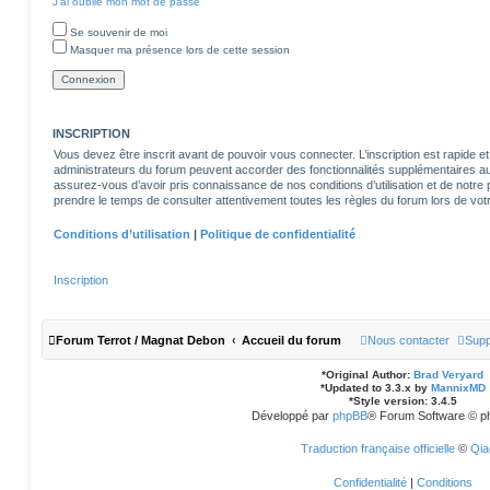
J’ai oublié mon mot de passe
Se souvenir de moi
Masquer ma présence lors de cette session
INSCRIPTION
Vous devez être inscrit avant de pouvoir vous connecter. L’inscription est rapide
administrateurs du forum peuvent accorder des fonctionnalités supplémentaires aux 
assurez-vous d’avoir pris connaissance de nos conditions d’utilisation et de notre po
prendre le temps de consulter attentivement toutes les règles du forum lors de votr
Conditions d’utilisation
|
Politique de confidentialité
Inscription
Forum Terrot / Magnat Debon
Accueil du forum
Nous contacter
Supp
*
Original Author:
Brad Veryard
*
Updated to 3.3.x by
MannixMD
*
Style version: 3.4.5
Développé par
phpBB
® Forum Software © p
Traduction française officielle
©
Qia
Confidentialité
|
Conditions