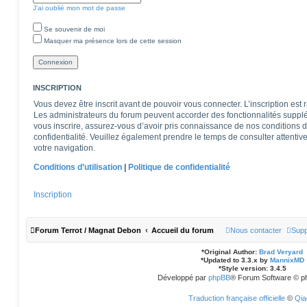
J’ai oublié mon mot de passe
Se souvenir de moi
Masquer ma présence lors de cette session
INSCRIPTION
Vous devez être inscrit avant de pouvoir vous connecter. L’inscription est
Les administrateurs du forum peuvent accorder des fonctionnalités supplém
vous inscrire, assurez-vous d’avoir pris connaissance de nos conditions d’u
confidentialité. Veuillez également prendre le temps de consulter attentiv
votre navigation.
Conditions d’utilisation
|
Politique de confidentialité
Inscription
Forum Terrot / Magnat Debon
Accueil du forum
Nous contacter
Supp
*
Original Author:
Brad Veryard
*
Updated to 3.3.x by
MannixMD
*
Style version: 3.4.5
Développé par
phpBB
® Forum Software © p
Traduction française officielle
©
Qia