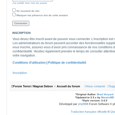
J’ai oublié mon mot de passe
Se souvenir de moi
Masquer ma présence lors de cette session
INSCRIPTION
Vous devez être inscrit avant de pouvoir vous connecter. L’inscription est
Les administrateurs du forum peuvent accorder des fonctionnalités supplém
vous inscrire, assurez-vous d’avoir pris connaissance de nos conditions d’u
confidentialité. Veuillez également prendre le temps de consulter attentiv
votre navigation.
Conditions d’utilisation
|
Politique de confidentialité
Inscription
Forum Terrot / Magnat Debon
Accueil du forum
Nous contacter
Supp
*
Original Author:
Brad Veryard
*
Updated to 3.3.x by
MannixMD
*
Style version: 3.4.5
Développé par
phpBB
® Forum Software © p
Traduction française officielle
©
Qia