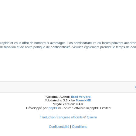
t rapide et vous offre de nombreux avantages. Les administrateurs du forum peuvent accorder 
tilisation et de notre politique de confidentialité. Veuillez également prendre le temps de con
*
Original Author:
Brad Veryard
*
Updated to 3.3.x by
MannixMD
*
Style version: 3.4.5
Développé par
phpBB
® Forum Software © phpBB Limited
Traduction française officielle
©
Qiaeru
Confidentialité
|
Conditions