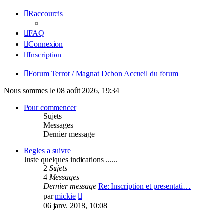
Raccourcis
FAQ
Connexion
Inscription
Forum Terrot / Magnat Debon
Accueil du forum
Nous sommes le 08 août 2026, 19:34
Pour commencer
Sujets
Messages
Dernier message
Regles a suivre
Juste quelques indications ......
2
Sujets
4
Messages
Dernier message
Re: Inscription et presentati…
Consulter
par
mickie
le
06 janv. 2018, 10:08
dernier