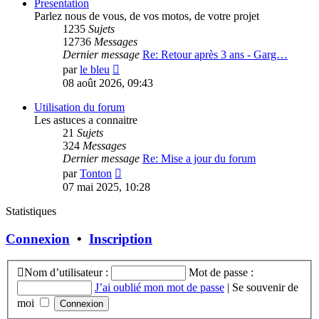
message
Presentation
Parlez nous de vous, de vos motos, de votre projet
1235
Sujets
12736
Messages
Dernier message
Re: Retour après 3 ans - Garg…
Consulter
par
le bleu
le
08 août 2026, 09:43
dernier
message
Utilisation du forum
Les astuces a connaitre
21
Sujets
324
Messages
Dernier message
Re: Mise a jour du forum
Consulter
par
Tonton
le
07 mai 2025, 10:28
dernier
message
Statistiques
Connexion
•
Inscription
Nom d’utilisateur :
Mot de passe :
J’ai oublié mon mot de passe
|
Se souvenir de
moi