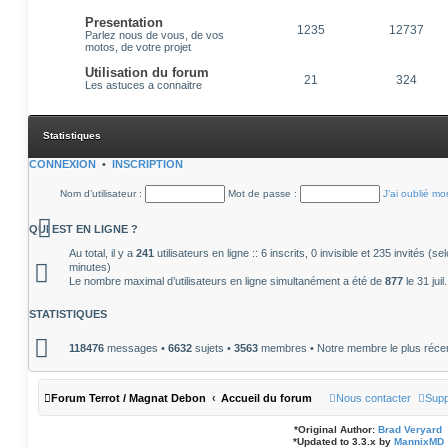
Presentation
1235
12737
Parlez nous de vous, de vos
motos, de votre projet
Utilisation du forum
21
324
Les astuces a connaitre
Statistiques
CONNEXION
•
INSCRIPTION
Nom d’utilisateur :
Mot de passe :
J’ai oublié m
QUI EST EN LIGNE ?
Au total, il y a
241
utilisateurs en ligne :: 6 inscrits, 0 invisible et 235 invités (
minutes)
Le nombre maximal d’utilisateurs en ligne simultanément a été de
877
le 31 jui
STATISTIQUES
118476
messages •
6632
sujets •
3563
membres • Notre membre le plus réce
Forum Terrot / Magnat Debon
Accueil du forum
Nous contacter
Supp
*
Original Author:
Brad Veryard
*
Updated to 3.3.x by
MannixMD