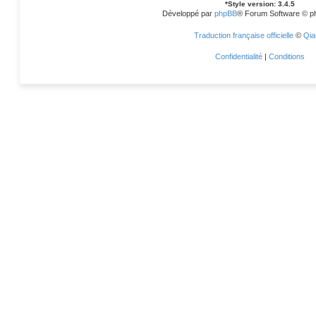
*
Style version: 3.4.5
Développé par
phpBB
® Forum Software © p
Traduction française officielle
©
Qia
Confidentialité
|
Conditions