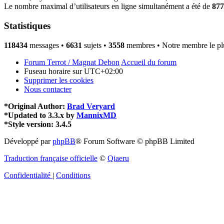
Le nombre maximal d’utilisateurs en ligne simultanément a été de
877
Statistiques
118434
messages •
6631
sujets •
3558
membres • Notre membre le plu
Forum Terrot / Magnat Debon
Accueil du forum
Fuseau horaire sur
UTC+02:00
Supprimer les cookies
Nous contacter
*
Original Author:
Brad Veryard
*
Updated to 3.3.x by
MannixMD
*
Style version: 3.4.5
Développé par
phpBB
® Forum Software © phpBB Limited
Traduction française officielle
©
Qiaeru
Confidentialité
|
Conditions