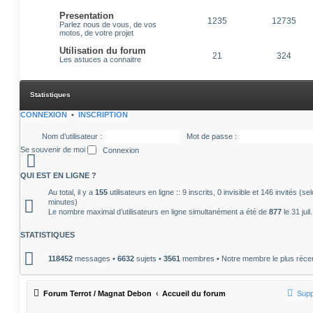
Presentation
1235
12735
Parlez nous de vous, de vos
motos, de votre projet
Utilisation du forum
21
324
Les astuces a connaitre
Statistiques
CONNEXION
•
INSCRIPTION
Nom d’utilisateur :
Mot de passe :
Se souvenir de moi
QUI EST EN LIGNE ?
Au total, il y a
155
utilisateurs en ligne :: 9 inscrits, 0 invisible et 146 invités (
minutes)
Le nombre maximal d’utilisateurs en ligne simultanément a été de
877
le 31 jui
STATISTIQUES
118452
messages •
6632
sujets •
3561
membres • Notre membre le plus réce
Forum Terrot / Magnat Debon
Accueil du forum
Supp