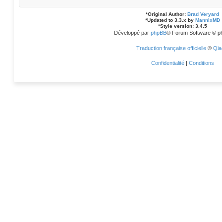
*
Original Author:
Brad Veryard
*
Updated to 3.3.x by
MannixMD
*
Style version: 3.4.5
Développé par
phpBB
® Forum Software © p
Traduction française officielle
©
Qia
Confidentialité
|
Conditions