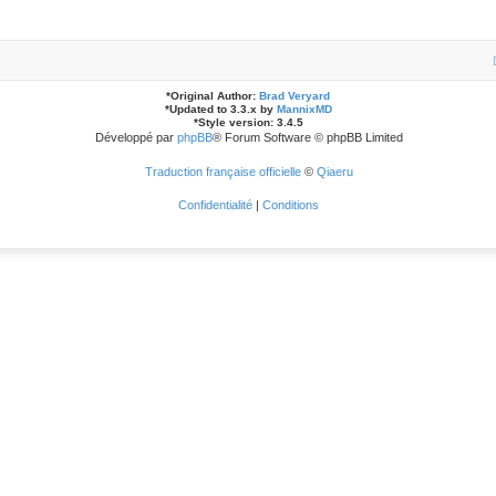
*
Original Author:
Brad Veryard
*
Updated to 3.3.x by
MannixMD
*
Style version: 3.4.5
Développé par
phpBB
® Forum Software © phpBB Limited
Traduction française officielle
©
Qiaeru
Confidentialité
|
Conditions