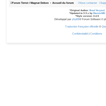
Forum Terrot / Magnat Debon
Accueil du forum
Nous contacter
Supp
*
Original Author:
Brad Veryard
*
Updated to 3.3.x by
MannixMD
*
Style version: 3.4.5
Développé par
phpBB
® Forum Software © p
Traduction française officielle
©
Qia
Confidentialité
|
Conditions