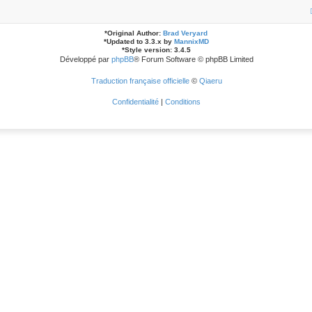
*
Original Author:
Brad Veryard
*
Updated to 3.3.x by
MannixMD
*
Style version: 3.4.5
Développé par
phpBB
® Forum Software © phpBB Limited
Traduction française officielle
©
Qiaeru
Confidentialité
|
Conditions