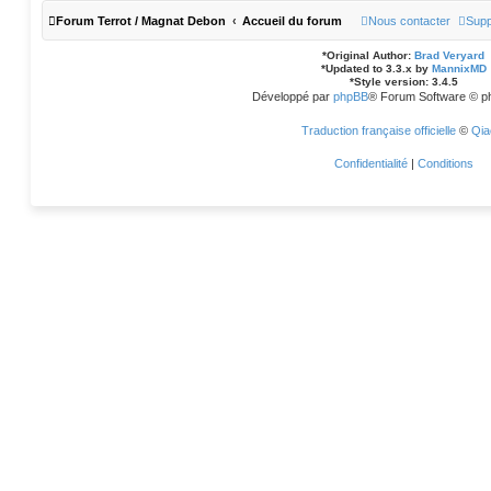
Forum Terrot / Magnat Debon
Accueil du forum
Nous contacter
Supp
*
Original Author:
Brad Veryard
*
Updated to 3.3.x by
MannixMD
*
Style version: 3.4.5
Développé par
phpBB
® Forum Software © p
Traduction française officielle
©
Qia
Confidentialité
|
Conditions