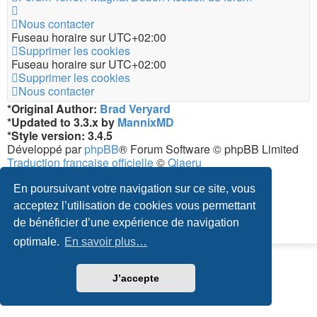
Nous contacter
Fuseau horaire sur
UTC+02:00
Supprimer les cookies
Fuseau horaire sur
UTC+02:00
Supprimer les cookies
Nous contacter
*
Original Author:
Brad Veryard
*
Updated to 3.3.x by
MannixMD
*
Style version: 3.4.5
Développé par
phpBB
® Forum Software © phpBB Limited
Traduction française officielle
©
Qiaeru
Confidentialité
|
Conditions
En poursuivant votre navigation sur ce site, vous
acceptez l’utilisation de cookies vous permettant
de bénéficier d’une expérience de navigation
optimale.
En savoir plus…
J’accepte