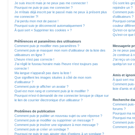
Je suis inscrit mais je ne peux pas me connecter !
Où sont les gro
Pourquoi ne puis-je pas me connecter ?
rejoindre un ?
Je m’étais déjà inscrit par le passé mais ne peux à présent plus
Comment puis-j
me connecter ?!
d’utilisateurs ?
J’ai perdu mon mot de passe !
Pourquoi certa
Pourquoi suis-je déconnecté automatiquement ?
couleur différe
À quoi sert « Supprimer les cookies » ?
Qu’est-ce qu’un
Qu’est-ce que l
Préférences et paramètres des utilisateurs
Comment puis-je modifier mes paramètres ?
Messagerie pr
Comment puis-je masquer mon nom d’utilisateur de la liste des
Je ne peux pas
utilisateurs en ligne ?
Je continue à r
L’heure n’est pas correcte !
J’ai reçu un co
J’ai réglé le fuseau horaire mais l’heure n’est toujours pas
quelqu’un sur c
correcte !
Ma langue n’apparaît pas dans la liste !
Amis et ignor
Que signifient les images situées à côté de mon nom
À quoi sert ma 
d’utilisateur ?
Comment puis-j
Comment puis-je afficher un avatar ?
liste d’amis et 
Quel est mon rang et comment puis-je le modifier ?
Pourquoi m’est-il demandé de me connecter lorsque je clique sur
Recherche da
le lien de courrier électronique d’un utilisateur ?
Comment puis-j
forums ?
Problèmes de publication
Pourquoi ma re
Comment puis-je publier un nouveau sujet ou une réponse ?
Pourquoi ma re
Comment puis-je modifier ou supprimer un message ?
Comment puis-
Comment puis-je insérer une signature à mon message ?
Comment puis-j
Comment puis-je créer un sondage ?
Pourquoi ne puis-je pas ajouter plus d’options à un sondage ?