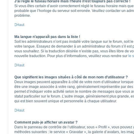
J’ai réglé le fuseau horaire mais l’heure n’est toujours pas correcte !
Si vous êtes certain d’avoir correctement réglé le fuseau horaire mais que l
probable que l’horloge du serveur soit erronée. Veuillez contacter un adm
problème.
Haut
Ma langue n’apparaît pas dans la liste !
Soit les administrateurs n’ont pas installé votre langue sur le forum, soit l
votre langue. Essayez de demander à un administrateur du forum s’il est po
vous souhaitez. Si la traduction désirée n’existe pas, vous êtes libre de 
nouvelle traduction. Pour plus d’informations, veuillez vous rendre sur
le 
Haut
Que signifient les images situées à côté de mon nom d’utilisateur ?
Deux images peuvent apparaître à côté de votre nom d’utilisateur lorsque 
être une image associée à votre rang, généralement représentée par des é
permet d’indiquer votre activité selon le nombre de messages que vous av
statut particulier sur le forum. L’autre image, généralement plus grande,
qui est bien souvent unique et personnelle à chaque utilisateur.
Haut
Comment puis-je afficher un avatar ?
Dans le panneau de contrôle de l’utilisateur, sous « Profil », vous pouvez 
méthodes suivantes : le service « Gravatar », la galerie d’avatars, les ima