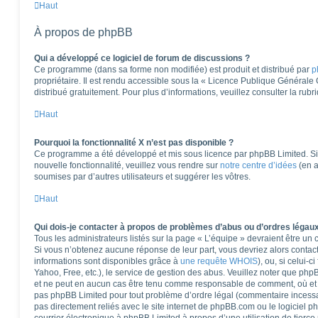
Haut
À propos de phpBB
Qui a développé ce logiciel de forum de discussions ?
Ce programme (dans sa forme non modifiée) est produit et distribué par
p
propriétaire. Il est rendu accessible sous la « Licence Publique Générale
distribué gratuitement. Pour plus d’informations, veuillez consulter la rub
Haut
Pourquoi la fonctionnalité X n’est pas disponible ?
Ce programme a été développé et mis sous licence par phpBB Limited. Si 
nouvelle fonctionnalité, veuillez vous rendre sur
notre centre d’idées
(en a
soumises par d’autres utilisateurs et suggérer les vôtres.
Haut
Qui dois-je contacter à propos de problèmes d’abus ou d’ordres légaux
Tous les administrateurs listés sur la page « L’équipe » devraient être u
Si vous n’obtenez aucune réponse de leur part, vous devriez alors contact
informations sont disponibles grâce à
une requête WHOIS
), ou, si celui-
Yahoo, Free, etc.), le service de gestion des abus. Veuillez noter que ph
et ne peut en aucun cas être tenu comme responsable de comment, où et pa
pas phpBB Limited pour tout problème d’ordre légal (commentaire incessant,
pas directement reliés avec le site internet de phpBB.com ou le logiciel