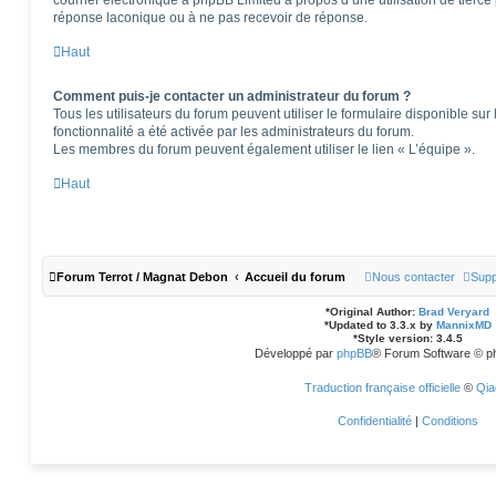
courrier électronique à phpBB Limited à propos d’une utilisation de tierce 
réponse laconique ou à ne pas recevoir de réponse.
Haut
Comment puis-je contacter un administrateur du forum ?
Tous les utilisateurs du forum peuvent utiliser le formulaire disponible sur 
fonctionnalité a été activée par les administrateurs du forum.
Les membres du forum peuvent également utiliser le lien « L’équipe ».
Haut
Forum Terrot / Magnat Debon
Accueil du forum
Nous contacter
Supp
*
Original Author:
Brad Veryard
*
Updated to 3.3.x by
MannixMD
*
Style version: 3.4.5
Développé par
phpBB
® Forum Software © p
Traduction française officielle
©
Qia
Confidentialité
|
Conditions