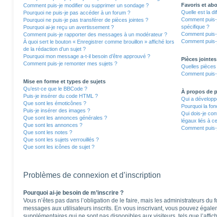
Favoris et a
Comment puis-je modifier ou supprimer un sondage ?
Quelle est la d
Pourquoi ne puis-je pas accéder à un forum ?
Comment puis-j
Pourquoi ne puis-je pas transférer de pièces jointes ?
spécifique ?
Pourquoi ai-je reçu un avertissement ?
Comment puis-j
Comment puis-je rapporter des messages à un modérateur ?
Comment puis-j
À quoi sert le bouton « Enregistrer comme brouillon » affiché lors
de la rédaction d’un sujet ?
Pourquoi mon message a-t-il besoin d’être approuvé ?
Pièces jointes
Comment puis-je remonter mes sujets ?
Quelles pièces 
Comment puis-j
Mise en forme et types de sujets
Qu’est-ce que le BBCode ?
À propos de
Puis-je insérer du code HTML ?
Qui a développé
Que sont les émoticônes ?
Pourquoi la fon
Puis-je insérer des images ?
Qui dois-je co
Que sont les annonces générales ?
légaux liés à c
Que sont les annonces ?
Comment puis-j
Que sont les notes ?
Que sont les sujets verrouillés ?
Que sont les icônes de sujet ?
Problèmes de connexion et d’inscription
Pourquoi ai-je besoin de m’inscrire ?
Vous n’êtes pas dans l’obligation de le faire, mais les administrateurs du 
messages aux utilisateurs inscrits. En vous inscrivant, vous pouvez égale
supplémentaires qui ne sont pas disponibles aux visiteurs, tels que l’affich