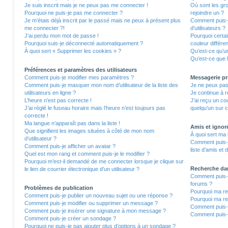
Je suis inscrit mais je ne peux pas me connecter !
Où sont les gro
Pourquoi ne puis-je pas me connecter ?
rejoindre un ?
Je m’étais déjà inscrit par le passé mais ne peux à présent plus
Comment puis-j
me connecter ?!
d’utilisateurs ?
J’ai perdu mon mot de passe !
Pourquoi certa
Pourquoi suis-je déconnecté automatiquement ?
couleur différe
À quoi sert « Supprimer les cookies » ?
Qu’est-ce qu’un
Qu’est-ce que l
Préférences et paramètres des utilisateurs
Comment puis-je modifier mes paramètres ?
Messagerie pr
Comment puis-je masquer mon nom d’utilisateur de la liste des
Je ne peux pas
utilisateurs en ligne ?
Je continue à r
L’heure n’est pas correcte !
J’ai reçu un co
J’ai réglé le fuseau horaire mais l’heure n’est toujours pas
quelqu’un sur c
correcte !
Ma langue n’apparaît pas dans la liste !
Amis et ignor
Que signifient les images situées à côté de mon nom
À quoi sert ma 
d’utilisateur ?
Comment puis-j
Comment puis-je afficher un avatar ?
liste d’amis et 
Quel est mon rang et comment puis-je le modifier ?
Pourquoi m’est-il demandé de me connecter lorsque je clique sur
Recherche da
le lien de courrier électronique d’un utilisateur ?
Comment puis-j
forums ?
Problèmes de publication
Pourquoi ma re
Comment puis-je publier un nouveau sujet ou une réponse ?
Pourquoi ma re
Comment puis-je modifier ou supprimer un message ?
Comment puis-
Comment puis-je insérer une signature à mon message ?
Comment puis-j
Comment puis-je créer un sondage ?
Pourquoi ne puis-je pas ajouter plus d’options à un sondage ?