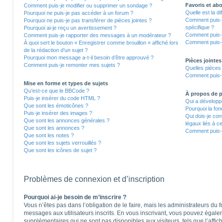
Favoris et a
Comment puis-je modifier ou supprimer un sondage ?
Quelle est la d
Pourquoi ne puis-je pas accéder à un forum ?
Comment puis-j
Pourquoi ne puis-je pas transférer de pièces jointes ?
spécifique ?
Pourquoi ai-je reçu un avertissement ?
Comment puis-j
Comment puis-je rapporter des messages à un modérateur ?
Comment puis-j
À quoi sert le bouton « Enregistrer comme brouillon » affiché lors
de la rédaction d’un sujet ?
Pourquoi mon message a-t-il besoin d’être approuvé ?
Pièces jointes
Comment puis-je remonter mes sujets ?
Quelles pièces 
Comment puis-j
Mise en forme et types de sujets
Qu’est-ce que le BBCode ?
À propos de
Puis-je insérer du code HTML ?
Qui a développé
Que sont les émoticônes ?
Pourquoi la fon
Puis-je insérer des images ?
Qui dois-je co
Que sont les annonces générales ?
légaux liés à c
Que sont les annonces ?
Comment puis-j
Que sont les notes ?
Que sont les sujets verrouillés ?
Que sont les icônes de sujet ?
Problèmes de connexion et d’inscription
Pourquoi ai-je besoin de m’inscrire ?
Vous n’êtes pas dans l’obligation de le faire, mais les administrateurs du 
messages aux utilisateurs inscrits. En vous inscrivant, vous pouvez égale
supplémentaires qui ne sont pas disponibles aux visiteurs, tels que l’affich