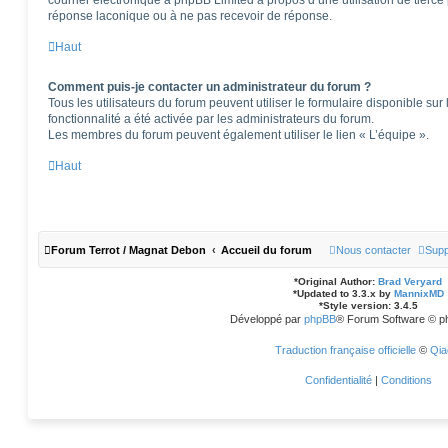
courrier électronique à phpBB Limited à propos d’une utilisation de tierce 
réponse laconique ou à ne pas recevoir de réponse.
Haut
Comment puis-je contacter un administrateur du forum ?
Tous les utilisateurs du forum peuvent utiliser le formulaire disponible sur 
fonctionnalité a été activée par les administrateurs du forum.
Les membres du forum peuvent également utiliser le lien « L’équipe ».
Haut
Forum Terrot / Magnat Debon
Accueil du forum
Nous contacter
Supp
*
Original Author:
Brad Veryard
*
Updated to 3.3.x by
MannixMD
*
Style version: 3.4.5
Développé par
phpBB
® Forum Software © p
Traduction française officielle
©
Qia
Confidentialité
|
Conditions