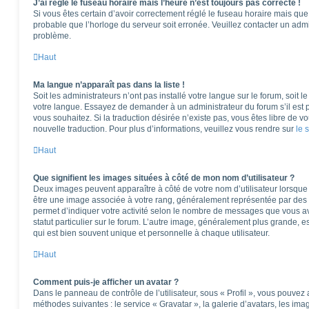
J’ai réglé le fuseau horaire mais l’heure n’est toujours pas correcte !
Si vous êtes certain d’avoir correctement réglé le fuseau horaire mais que l
probable que l’horloge du serveur soit erronée. Veuillez contacter un adm
problème.
Haut
Ma langue n’apparaît pas dans la liste !
Soit les administrateurs n’ont pas installé votre langue sur le forum, soit l
votre langue. Essayez de demander à un administrateur du forum s’il est po
vous souhaitez. Si la traduction désirée n’existe pas, vous êtes libre de 
nouvelle traduction. Pour plus d’informations, veuillez vous rendre sur
le 
Haut
Que signifient les images situées à côté de mon nom d’utilisateur ?
Deux images peuvent apparaître à côté de votre nom d’utilisateur lorsque 
être une image associée à votre rang, généralement représentée par des é
permet d’indiquer votre activité selon le nombre de messages que vous av
statut particulier sur le forum. L’autre image, généralement plus grande,
qui est bien souvent unique et personnelle à chaque utilisateur.
Haut
Comment puis-je afficher un avatar ?
Dans le panneau de contrôle de l’utilisateur, sous « Profil », vous pouvez 
méthodes suivantes : le service « Gravatar », la galerie d’avatars, les ima