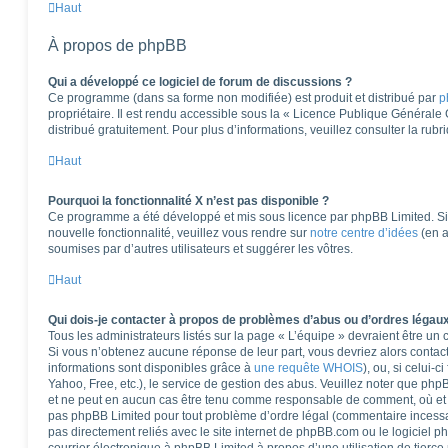
Haut
À propos de phpBB
Qui a développé ce logiciel de forum de discussions ?
Ce programme (dans sa forme non modifiée) est produit et distribué par
p
propriétaire. Il est rendu accessible sous la « Licence Publique Générale
distribué gratuitement. Pour plus d’informations, veuillez consulter la rub
Haut
Pourquoi la fonctionnalité X n’est pas disponible ?
Ce programme a été développé et mis sous licence par phpBB Limited. Si 
nouvelle fonctionnalité, veuillez vous rendre sur
notre centre d’idées
(en a
soumises par d’autres utilisateurs et suggérer les vôtres.
Haut
Qui dois-je contacter à propos de problèmes d’abus ou d’ordres légaux
Tous les administrateurs listés sur la page « L’équipe » devraient être u
Si vous n’obtenez aucune réponse de leur part, vous devriez alors contact
informations sont disponibles grâce à
une requête WHOIS
), ou, si celui-
Yahoo, Free, etc.), le service de gestion des abus. Veuillez noter que ph
et ne peut en aucun cas être tenu comme responsable de comment, où et pa
pas phpBB Limited pour tout problème d’ordre légal (commentaire incessant,
pas directement reliés avec le site internet de phpBB.com ou le logiciel